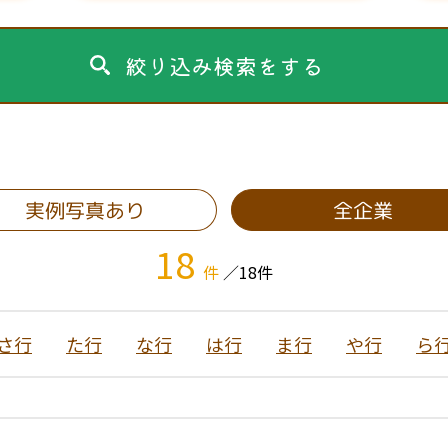
絞り込み検索をする
実例写真あり
全企業
18
件
／18件
さ行
た行
な行
は行
ま行
や行
ら