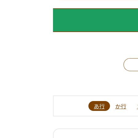
あ行
か行