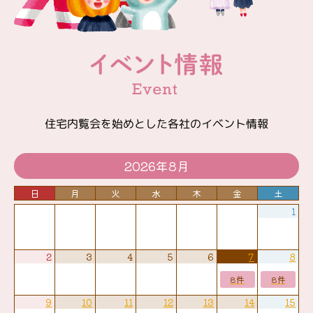
住宅内覧会を始めとした各社のイベント情報
2026年8月
日
月
火
水
木
金
土
1
2
3
4
5
6
7
8
8件
8件
9
10
11
12
13
14
15