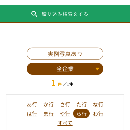
絞り込み検索をする
実例写真あり
全企業
1
件
／1件
あ行
か行
さ行
た行
な行
は行
ま行
や行
ら行
わ行
すべて