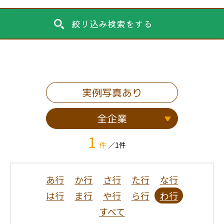
絞り込み検索をする
実例写真あり
全企業
1
件
／1件
あ行
か行
さ行
た行
な行
は行
ま行
や行
ら行
わ行
すべて