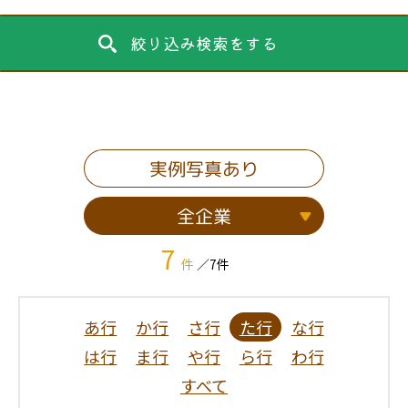
絞り込み検索をする
実例写真あり
全企業
7
件
／7件
あ行
か行
さ行
た行
な行
は行
ま行
や行
ら行
わ行
すべて