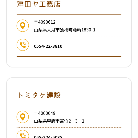
津田ヤ工務店
〒4090612
山梨県大月市猿橋町藤崎1830-1
0554-22-3810
トミタケ建設
〒4000049
山梨県甲府市富竹2－3－1
055-224-5035