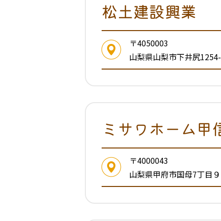
松土建設興業
〒4050003
山梨県山梨市下井尻1254-
ミサワホーム甲
〒4000043
山梨県甲府市国母7丁目９