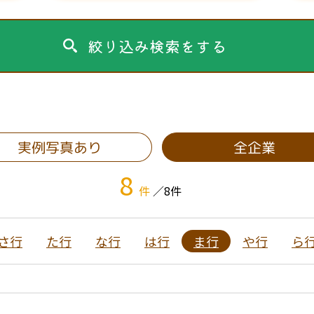
絞り込み検索をする
実例写真あり
全企業
8
件
／8件
さ行
た行
な行
は行
ま行
や行
ら