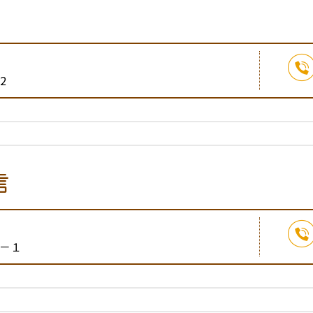
2
信
－１