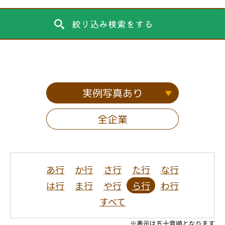
絞り込み検索をする
実例写真あり
全企業
あ行
か行
さ行
た行
な行
は行
ま行
や行
ら行
わ行
すべて
※表示は五十音順となります