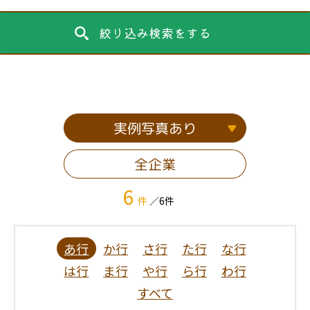
絞り込み検索をする
実例写真あり
全企業
6
件
／6件
あ行
か行
さ行
た行
な行
は行
ま行
や行
ら行
わ行
すべて