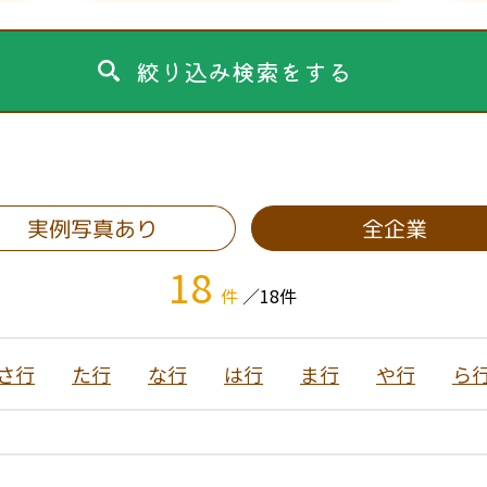
絞り込み検索をする
実例写真あり
全企業
18
件
／18件
さ行
た行
な行
は行
ま行
や行
ら