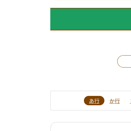
あ行
か行