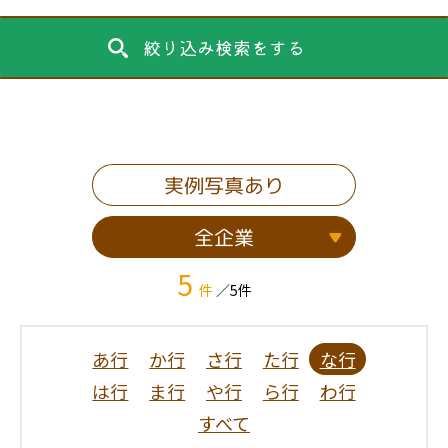
絞り込み検索をする
実例写真あり
全企業
5
件
／5件
あ行
か行
さ行
た行
な行
は行
ま行
や行
ら行
わ行
すべて