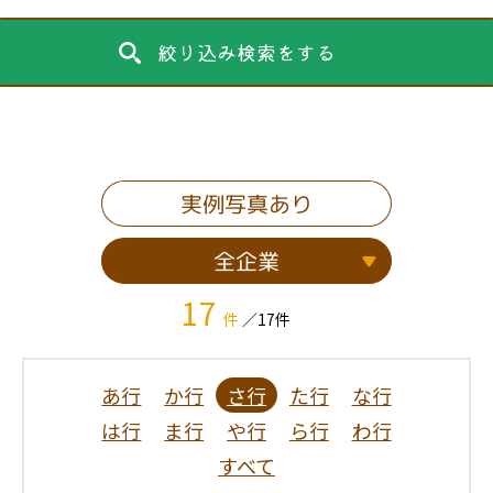
絞り込み検索をする
実例写真あり
全企業
17
件
／17件
あ行
か行
さ行
た行
な行
は行
ま行
や行
ら行
わ行
すべて