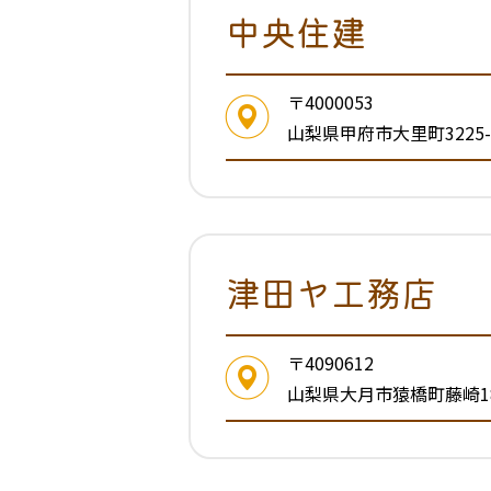
中央住建
〒4000053
山梨県甲府市大里町3225-
津田ヤ工務店
〒4090612
山梨県大月市猿橋町藤崎18