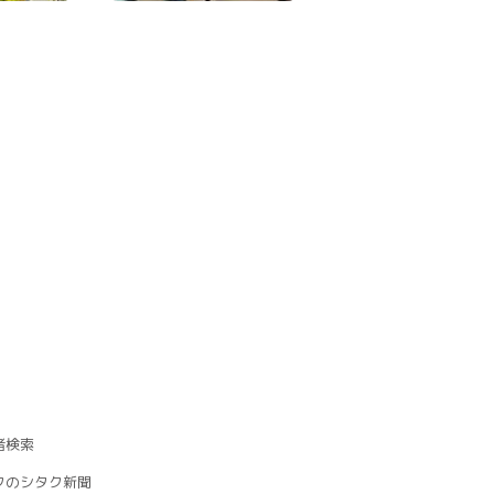
者検索
クのシタク新聞