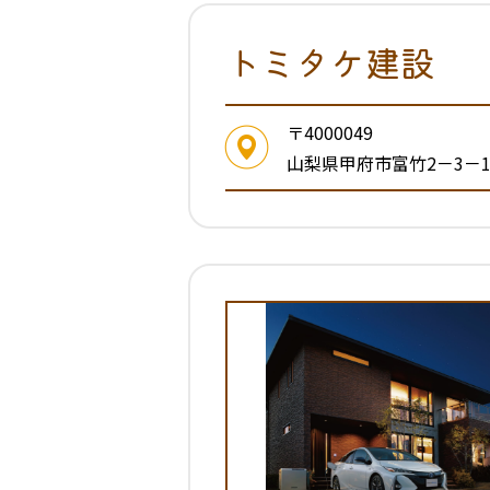
トミタケ建設
〒4000049
山梨県甲府市富竹2－3－