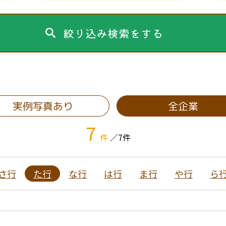
絞り込み検索をする
実例写真あり
全企業
7
件
／7件
さ行
た行
な行
は行
ま行
や行
ら