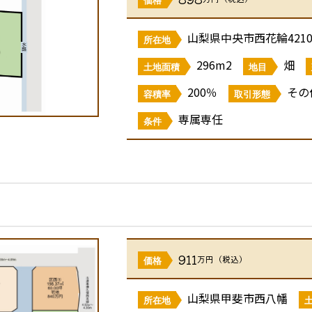
山梨県中央市西花輪421
所在地
296m2
畑
土地面積
地目
200％
その
容積率
取引形態
専属専任
条件
911
万円（税込）
価格
山梨県甲斐市西八幡
所在地