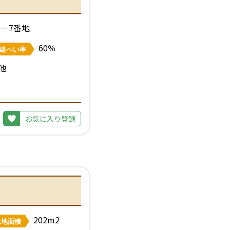
0－7番地
60％
建ぺい率
他
お気に入り登録
202m2
土地面積