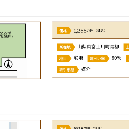
1,255
万円（税込）
価格
山梨県富士川町青柳
所在地
宅地
80％
地目
建ぺい率
媒介
取引形態
898
万円（税込）
価格