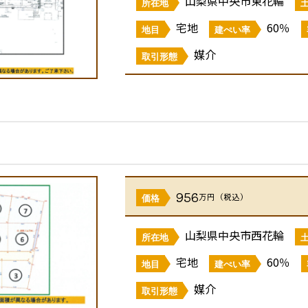
山梨県中央市東花輪
所在地
宅地
60％
地目
建ぺい率
媒介
取引形態
956
万円（税込）
価格
山梨県中央市西花輪
所在地
宅地
60％
地目
建ぺい率
媒介
取引形態