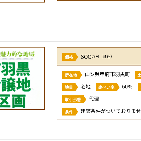
600
万円（税込）
価格
山梨県甲府市羽黒町
所在地
宅地
60％
地目
建ぺい率
代理
取引形態
建築条件がついておりませ
条件