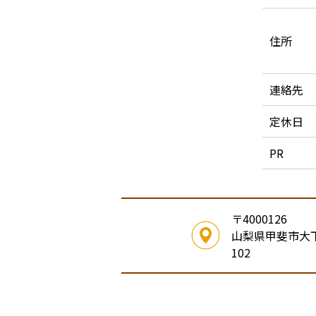
住所
連絡先
定休日
PR
〒4000126
山梨県甲斐市大下
102