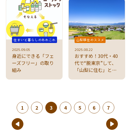
住まいと暮らしのあれこれ
山梨移住のススメ
2025.09.05
2025.08.22
身近にできる「フェ
おすすめ！30代・40
ーズフリー」の取り
代で“脱東京”して、
組み
「山梨に住む」とい
う選択
(現在のページ)
1
2
3
4
5
6
7