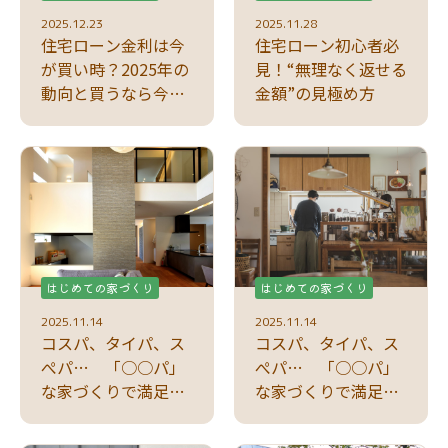
2025.12.23
2025.11.28
住宅ローン金利は今
住宅ローン初心者必
が買い時？2025年の
見！“無理なく返せる
動向と買うなら今な
金額”の見極め方
理由
はじめての家づくり
はじめての家づくり
2025.11.14
2025.11.14
コスパ、タイパ、ス
コスパ、タイパ、ス
ぺパ… 「○○パ」
ぺパ… 「○○パ」
な家づくりで満足度
な家づくりで満足度
アップ！
アップ！