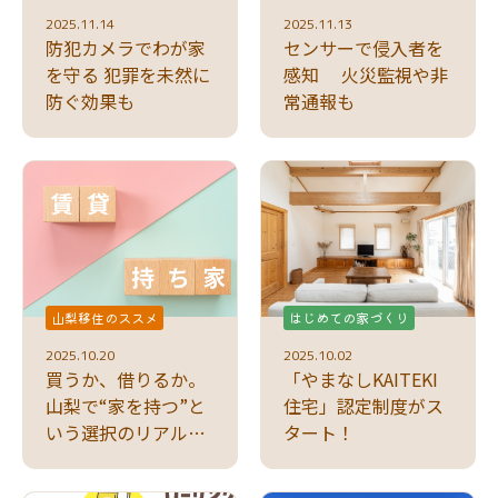
2025.11.14
2025.11.13
防犯カメラでわが家
センサーで侵入者を
を守る 犯罪を未然に
感知 火災監視や非
防ぐ効果も
常通報も
山梨移住のススメ
はじめての家づくり
2025.10.20
2025.10.02
買うか、借りるか。
「やまなしKAITEKI
山梨で“家を持つ”と
住宅」認定制度がス
いう選択のリアルな
タート！
損得