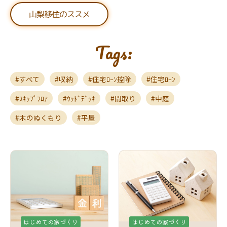
山梨移住のススメ
Tags:
すべて
収納
住宅ﾛｰﾝ控除
住宅ﾛｰﾝ
ｽｷｯﾌﾟﾌﾛｱ
ｳｯﾄﾞﾃﾞｯｷ
間取り
中庭
木のぬくもり
平屋
はじめての家づくり
はじめての家づくり