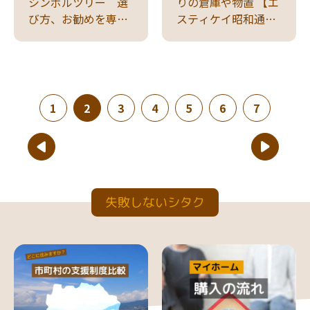
シンボルツリー 選
りの倉庫や物置 【エ
び方、お勧めを専門
スティケイ昭和通り
家がアドバイス
店】小屋スタイルで
幅広い活用
(現在のページ)
1
2
3
4
5
6
7
失敗しないシタク