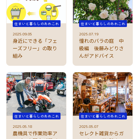
住まいと暮らしのあれこれ
住まいと暮らしのあれこれ
2025.09.05
2025.07.19
身近にできる「フェ
憧れのバラの庭 中
ーズフリー」の取り
級編 後藤みどりさ
組み
んがアドバイス
住まいと暮らしのあれこれ
住まいと暮らしのあれこれ
2025.05.18
2025.05.07
農機具で作業効率ア
セレクト雑貨からガ