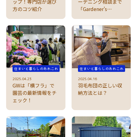
ップ！専門店が選び
ーデニング相談まで
方のコツ紹介
「Gardener's
drawer」
住まいと暮らしのあれこれ
住まいと暮らしのあれこれ
2025.04.23
2025.04.16
GWは「横フラ」で
羽毛布団の正しい収
園芸の最新情報をチ
納方法とは？
ェック！