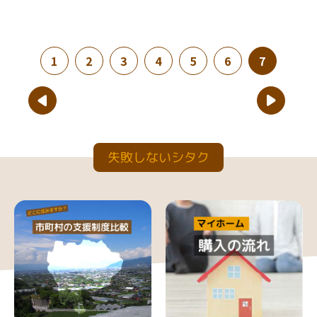
(現在のページ)
1
2
3
4
5
6
7
失敗しないシタク