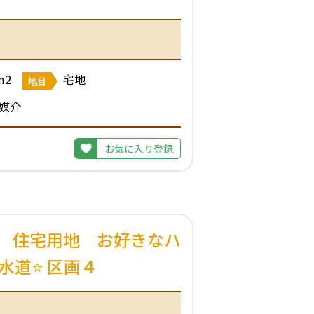
m2
宅地
地目
媒介
お気に入り登録
 住宅用地 お好きなハ
水道⭐ 区画４