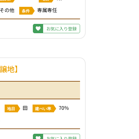
その他
専属専任
条件
お気に入り登録
分譲地】
田
70％
地目
建ぺい率
し
お気に入り登録