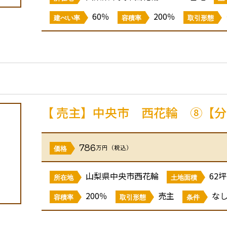
60％
200％
建ぺい率
容積率
取引形態
【 売主】中央市 西花輪 ⑧【
786
万円（税込）
価格
山梨県中央市西花輪
62坪
所在地
土地面積
200％
売主
な
容積率
取引形態
条件