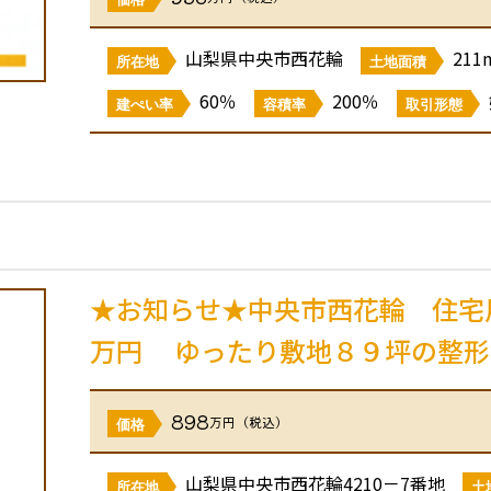
山梨県中央市西花輪
211
所在地
土地面積
60％
200％
建ぺい率
容積率
取引形態
★お知らせ★中央市西花輪 住宅
万円 ゆったり敷地８９坪の整形
898
万円（税込）
価格
山梨県中央市西花輪4210－7番地
所在地
土