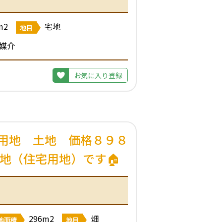
m2
宅地
地目
媒介
お気に入り登録
用地 土地 価格８９８
地（住宅用地）です🏠
296m2
畑
地面積
地目