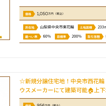
1,050
万円（税込）
価格
山梨県中央市東花輪
233
所在地
土地面積
60％
200％
建ぺい率
容積率
取引形態
☆新規分譲住宅地！中央市西花輪
ウスメーカーにて建築可能🏠上下
956
万円（税込）
価格