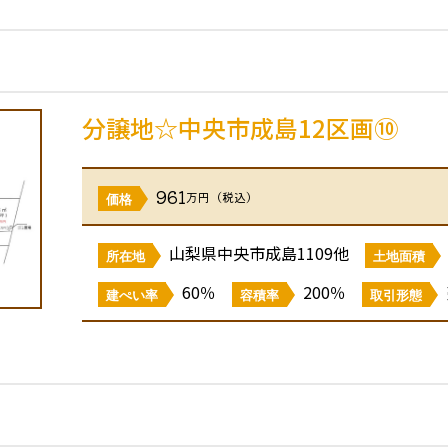
分譲地☆中央市成島12区画⑩
961
万円（税込）
価格
山梨県中央市成島1109他
所在地
土地面積
60％
200％
建ぺい率
容積率
取引形態