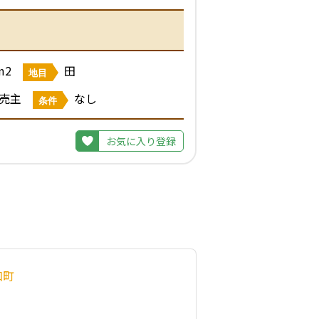
m2
田
地目
売主
なし
条件
お気に入り登録
和町