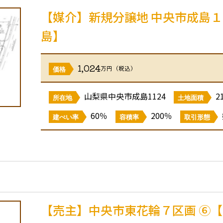
【媒介】新規分譲地 中央市成島
島】
1,024
万円（税込）
価格
山梨県中央市成島1124
2
所在地
土地面積
60％
200％
建ぺい率
容積率
取引形態
【売主】中央市東花輪７区画 ⑥