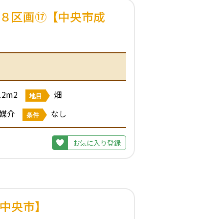
１８区画⑰【中央市成
12m2
畑
地目
媒介
なし
条件
お気に入り登録
【中央市】