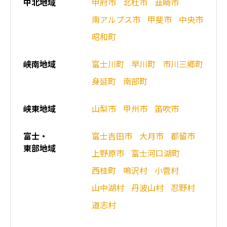
中北地域
甲府市
北杜市
韮崎市
南アルプス市
甲斐市
中央市
昭和町
峡南地域
富士川町
早川町
市川三郷町
身延町
南部町
峡東地域
山梨市
甲州市
笛吹市
富士・
富士吉田市
大月市
都留市
東部地域
上野原市
富士河口湖町
西桂町
鳴沢村
小菅村
山中湖村
丹波山村
忍野村
道志村