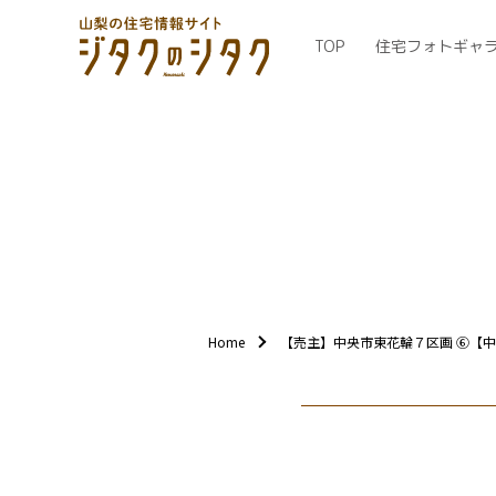
TOP
住宅フォトギャ
Home
【売主】中央市東花輪７区画 ⑥【