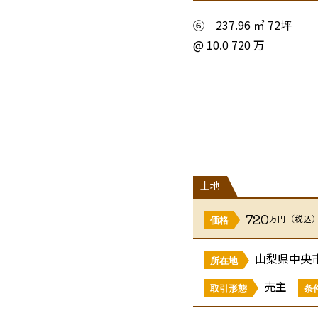
⑥ 237.96 ㎡ 72坪
@ 10.0 720 万
物件表示 住居表示 中
地名地番 中巨摩郡昭和町
地目 田
権利 所有権
土地
720
万円（税込
都市計画 市街化区域
価格
用途地域 準工業地域
山梨県中央
北側斜線 なし
所在地
建ぺい率 ６０％
売主
取引形態
条
容積率 ２００％