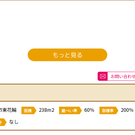
巨摩郡昭和町西条新田
もっと見る
西条新田字神ノ木123
お問い合わ
）
市東花輪
238m2
60％
200％
面積
建ぺい率
容積率
なし
件