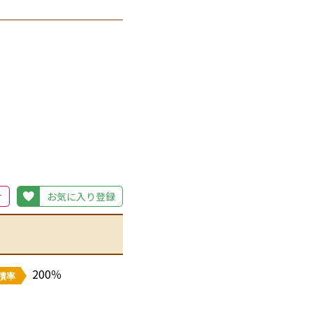
せ
お気に入り登録
200％
積率