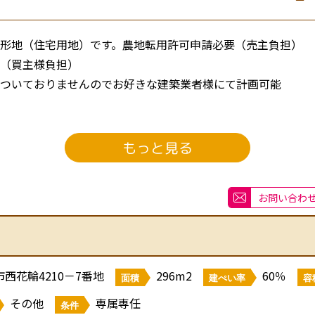
形地（住宅用地）です。農地転用許可申請必要（売主負担）
必要（買主様負担）
ついておりませんのでお好きな建築業者様にて計画可能
請必要となります。
もっと見る
号線
お問い合わ
）
西花輪4210－7番地
296m2
60％
面積
建ぺい率
容
その他
専属専任
条件