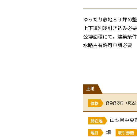
ゆったり敷地８９坪の整
上下道別途引き込み
公簿面積にて。建築条件
水路占有許可申請必要
現況有姿にて引き渡し
建築の際には４３条の申
東側：中央市道４３２０
土地
898
万円（税込
価格
山梨県中央市
所在地
畑
地目
取引形態