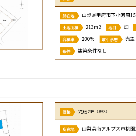
山梨県甲府市下小河原154
所在地
213m2
畑
土地面積
地目
200％
売主
容積率
取引形態
建築条件なし
条件
795
万円（税込）
価格
山梨県南アルプス市桃園14
所在地