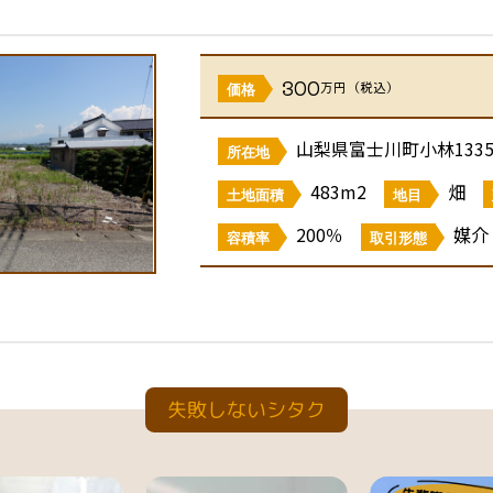
300
万円（税込）
価格
山梨県富士川町小林1335
所在地
483m2
畑
土地面積
地目
200％
媒介
容積率
取引形態
失敗しないシタク