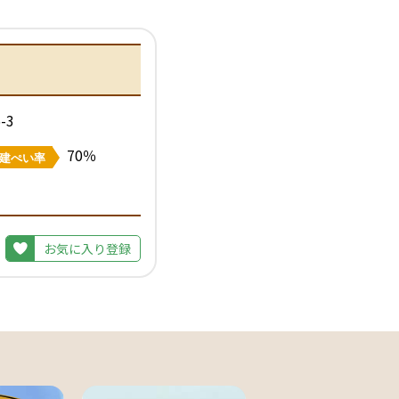
-3
70％
建ぺい率
お気に入り登録