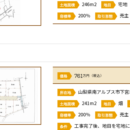
246m2
宅地
土地面積
地目
200％
売主
容積率
取引形態
761
万円（税込）
価格
山梨県南アルプス市下宮地2
所在地
241m2
畑
土地面積
地目
200％
売主
容積率
取引形態
工事完了後、地目を宅地に
条件