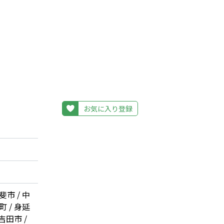
お気に入り登録
斐市 / 中
町 / 身延
士吉田市 /