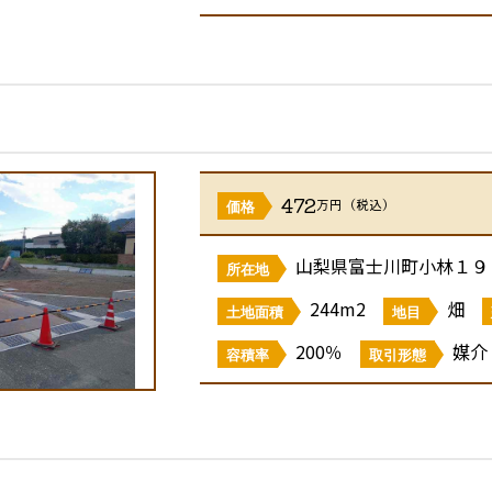
472
万円（税込）
価格
山梨県富士川町小林１９
所在地
244m2
畑
土地面積
地目
200％
媒介
容積率
取引形態