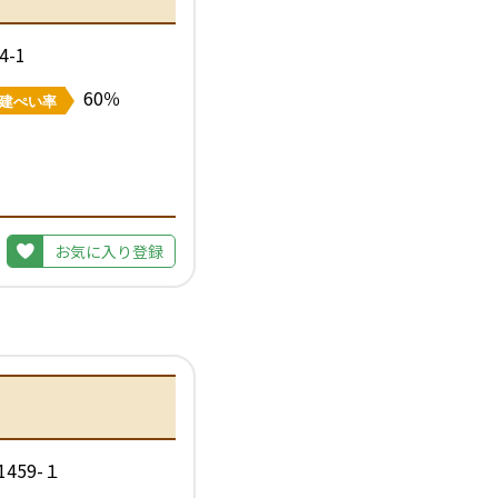
-1
60％
建ぺい率
お気に入り登録
59-１