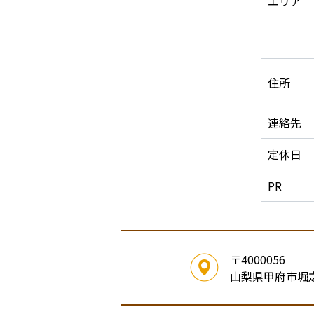
エリア
住所
連絡先
定休日
PR
〒4000056
山梨県甲府市堀之