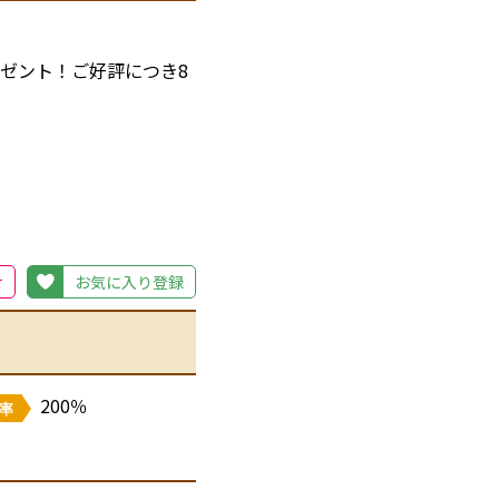
ゼント！ご好評につき8
が落ち着いており、家づ
。
せ
お気に入り登録
200％
率