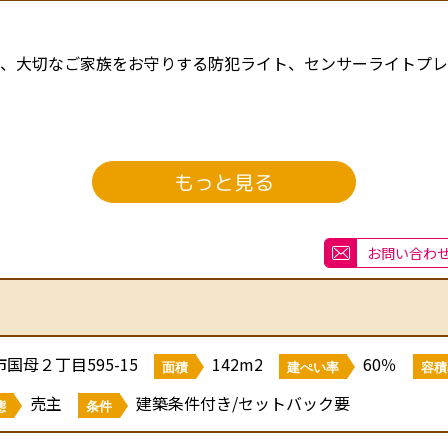
、大切なご家族をお守りする防犯ライト、センサーライトプレ
ック要
もっと見る
、日常の買い物や通勤・通学に便利な立地。前面道路は交通量
。敷地は使いやすい形状で、駐車計画や間取りの自由度も高め
お問い合わ
）
リアの売地
国母２丁目595-15
142m2
60％
てやすい
面積
建ぺい率
容積
売主
建築条件付き/セットバック要
態
条件
にも安心