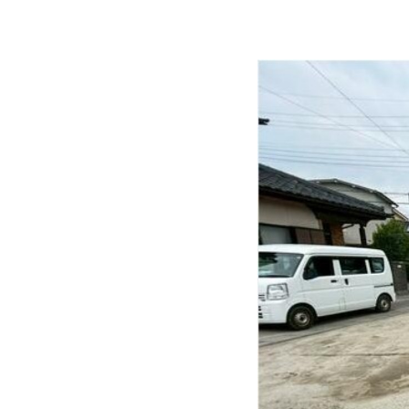
・買い物・通勤に便利な
【交通】
・JR身延線「甲斐住吉
・JR身延線「南甲府」/
・JR身延線「国母」/徒
【周辺環境】
・オギノ下石田店/徒歩
・セブンイレブン甲府国
・甲府市立南西中学校/
・甲府市立国母小学校/
・相生南幼稚園/徒歩６