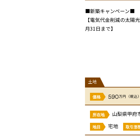
■新築キャンペーン■
【電気代金削減の太陽光
月31日まで】
建築条件付き/セットバ
周辺には生活施設が揃い
くりにも安心の環境です
土地
【物件の魅力】
590
万円（税込
・生活利便が揃う国母エ
価格
山梨県甲府市
・整形地で建築計画が立
所在地
宅地
地目
取引形
・静かな住宅街で子育て