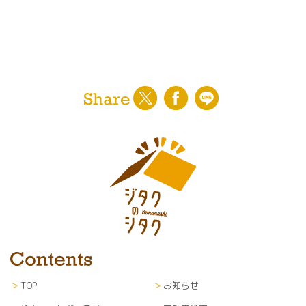
〇ユーザーに対する各種サービスの提案・情報提
供・広告配信
〇山梨日日新聞社からの紙面企画情報、イベント
案内等の通知
〇利用者のサービス向上を目的とした各種調査、
解析、分析、マーケティング、統計データの作成
〇当社が編集・発行運営する新聞紙面、ウェブサ
イト等各種媒体への掲載
※なお、上記サービスの提供は、退会により中止
することが出来ます。
■第三者提供
利用者のプライバシー保護のため、利用者の了解
を得ることなく第三者に開示することはありませ
ん。
■個人情報の管理
TOP
お知らせ
当サイトにて収集した個人情報（あらゆる媒体形