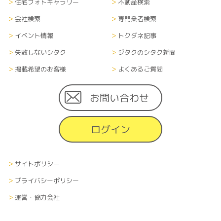
式全て）については、当社内に管理責任者を置
住宅フォトギャラリー
不動産検索
き、漏洩や流出、改ざん等のないよう適切に管理
会社検索
専門業者検索
し、継続的に運営します。また、登録者がサイト掲
載住宅会社に対して個人情報を渡した場合、個人
イベント情報
トクダネ記事
情報の取扱に関しては、各企業の方針に準じます。
失敗しないシタク
ジタクのシタク新聞
掲載希望のお客様
よくあるご質問
■情報の削除、破棄及び変更について
当サイトにて収集した利用者の個人情報（あらゆ
る媒体形式すべて）は、本人の申し出により、本人
お問い合わせ
に関する情報のすべてまたは一部を削除、破棄また
は変更できるものとします。その際、申し出者の本
ログイン
人確認を、当社が指定する方法で行います。
■情報の送受信に関する費用について
サイトポリシー
利用者が当サイトを利用するために必要な通信費
や接続料などの費用の一切は、利用者の負担とし
プライバシーポリシー
ます。また、当社から利用者へメールなどで情報を
運営・協力会社
通知する場合、その受信にかかる費用も受信者の
負担とします。