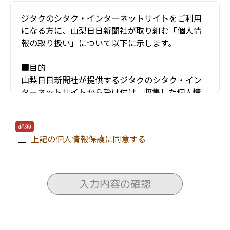
ジタクのシタク・インターネットサイトをご利用
になる方に、山梨日日新聞社が取り組む「個人情
報の取り扱い」について以下に示します。
■目的
山梨日日新聞社が提供するジタクのシタク・イン
ターネットサイトから受け付け、収集した個人情
報（お名前・住所・電話番号・年齢・メールアド
レスなど）は、以下のような項目などにのみ利用
必須
し、他の目的には使用しません。
上記の個人情報保護に同意する
〇ユーザーが利用する当サービスの運営およびそ
れに伴うユーザーとのやりとり・情報提供
〇当サービスの安全な運営に必要な不正対策
入力内容の確認
〇当サービスの改善・新規開発
〇当サービスの資料の送付
〇当サービスにかかわる住宅会社や関連会社のセ
ミナー情報の電子メールによる提供