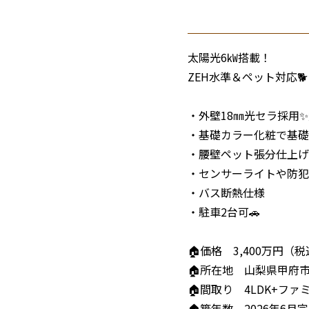
太陽光6㎾搭載！
ZEH水準＆ペット対応
・外壁18㎜光セラ採用✨
・基礎カラー化粧で基礎
・腰壁ペット張分仕上げ
・センサーライトや防犯
・バス断熱仕様
・駐車2台可🚗
🏠価格 3,400万円（
🏠所在地 山梨県甲府市
🏠間取り 4LDK+フ
🏠築年数 2026年6月