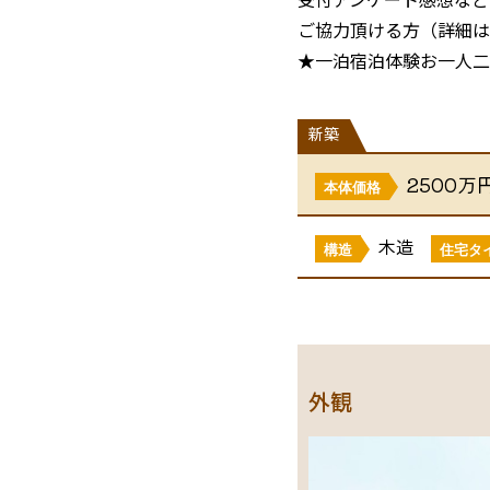
ご協力頂ける方（詳細は
★一泊宿泊体験お一人二
新築
2500万
本体価格
木造
構造
住宅タ
外観