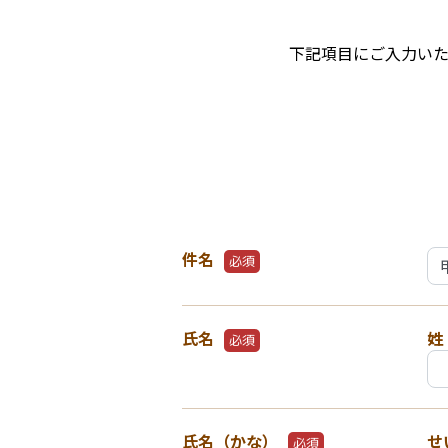
下記項目にご入力い
件名
必須
氏名
姓
必須
氏名（かな）
せ
必須