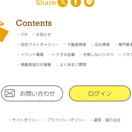
した場合、個人情報の取扱に関しては、各企業の方針に準じま
及び変更について
た利用者の個人情報（あらゆる媒体形式すべて）は、本人の申
たは一部を削除、破棄または変更できるものとします。その際
TOP
お知らせ
方法で行います。
住宅フォトギャラリー
不動産検索
会社検索
専門業
する費用について
イベント情報
トクダネ記事
失敗しないシタク
ジタ
利用するために必要な通信費や接続料などの費用の一切は、利
者へメールなどで情報を通知する場合、その受信にかかる費用
掲載希望のお客様
よくあるご質問
お問い合わせ
ログイン
しては日本国の憲法及び法律に準拠するものとします。
シーは、当サイトの利用者に予告なく、改訂されます。
サイトポリシー
プライバシーポリシー
運営・協力会社