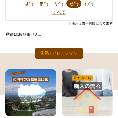
は行
ま行
や行
ら行
わ行
すべて
※表示は五十音順となります
登録はありません。
失敗しないシタク