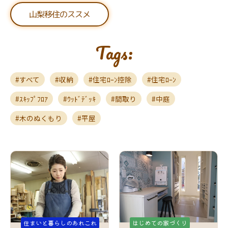
山梨移住のススメ
Tags:
すべて
収納
住宅ﾛｰﾝ控除
住宅ﾛｰﾝ
ｽｷｯﾌﾟﾌﾛｱ
ｳｯﾄﾞﾃﾞｯｷ
間取り
中庭
木のぬくもり
平屋
住まいと暮らしのあれこれ
はじめての家づくり