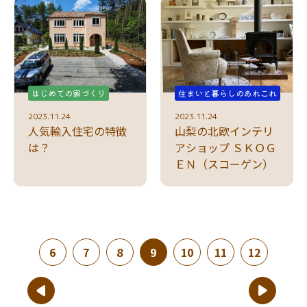
はじめての家づくり
住まいと暮らしのあれこれ
2023.11.24
2023.11.24
人気輸入住宅の特徴
山梨の北欧インテリ
は？
アショップ ＳＫＯＧ
ＥＮ（スコーゲン）
(現在のページ)
6
7
8
9
10
11
12