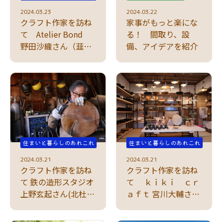
2024.03.23
2024.03.22
クラフト作家を訪ね
家事がもっと楽にな
て Atelier Bond
る！ 間取り、設
野田沙織さん（韮崎
備、アイデアを紹介
市）
住まいと暮らしのあれこれ
住まいと暮らしのあれこれ
2024.03.21
2024.03.21
クラフト作家を訪ね
クラフト作家を訪ね
て 鉄の造形スタジオ
て ｋｉｋｉ ｃｒ
上野玄起さん(北杜
ａｆｔ 宮川大輔さん
市)
（身延町）