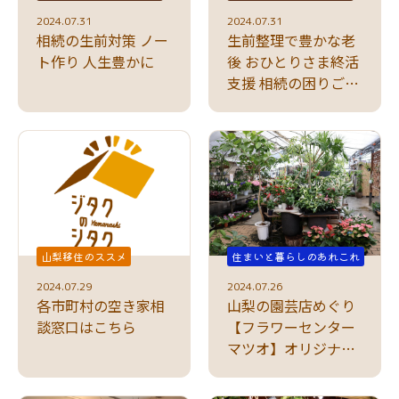
2024.07.31
2024.07.31
相続の生前対策 ノー
生前整理で豊かな老
ト作り 人生豊かに
後 おひとりさま終活
支援 相続の困りごと
に対応
山梨移住のススメ
住まいと暮らしのあれこれ
2024.07.29
2024.07.26
各市町村の空き家相
山梨の園芸店めぐり
談窓口はこちら
【フラワーセンター
マツオ】オリジナル
寄せ植えが人気