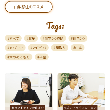
山梨移住のススメ
Tags:
すべて
収納
住宅ﾛｰﾝ控除
住宅ﾛｰﾝ
ｽｷｯﾌﾟﾌﾛｱ
ｳｯﾄﾞﾃﾞｯｷ
間取り
中庭
木のぬくもり
平屋
セカンドライフの住まい
セカンドライフの住まい