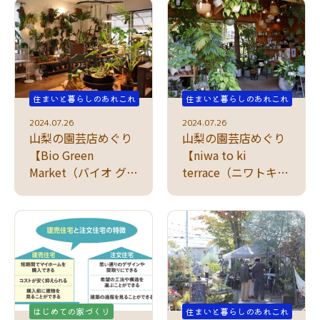
住まいと暮らしのあれこれ
住まいと暮らしのあれこれ
2024.07.26
2024.07.26
山梨の園芸店めぐり
山梨の園芸店めぐり
【Bio Green
【niwa to ki
Market（バイオ グリ
terrace（ニワトキテ
ーン マーケット）】
ラス）】「お庭ライ
住宅街のグリーン専
フ」の楽しみ方提案
門店
はじめての家づくり
住まいと暮らしのあれこれ