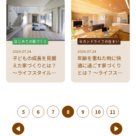
はじめての家づくり
セカンドライフの住まい
2024.07.24
2024.07.24
子どもの成長を見据
年齢を重ねた時に快
えた家づくりとは？
適に過ごす家づくり
～ライフスタイルに
とは？ ～ライフスタ
合わせて変化する家
イルに合わせて変化
づくり～
する家づくり～
(現在のページ)
5
6
7
8
9
10
11