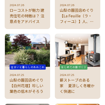
2024.07.26
2024.07.26
ローコストが魅力 建
山梨の園芸店めぐり
売住宅の特徴は？ 注
【La Feuille（ラ・
意点をアドバイス
フィーユ）】人、土
地に合う植栽紹介
住まいと暮らしのあれこれ
はじめての家づくり
2024.07.25
2024.07.25
山梨の園芸店めぐり
薪ストーブのある
【白州花壇】珍しい
家 夏涼しく冬暖か
葉色の低木がそろう
く快適に