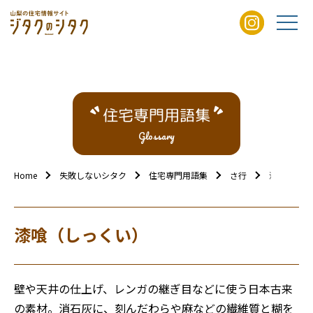
住宅専門用語集
Glossary
Home
失敗しないシタク
住宅専門用語集
さ行
漆喰（しっ
漆喰（しっくい）
壁や天井の仕上げ、レンガの継ぎ目などに使う日本古来
の素材。消石灰に、刻んだわらや麻などの繊維質と糊を