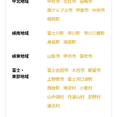
中北地域
甲府市
北杜市
韮崎市
南アルプス市
甲斐市
中央市
昭和町
峡南地域
富士川町
早川町
市川三郷町
身延町
南部町
峡東地域
山梨市
甲州市
笛吹市
富士・
富士吉田市
大月市
都留市
東部地域
上野原市
富士河口湖町
西桂町
鳴沢村
小菅村
山中湖村
丹波山村
忍野村
道志村