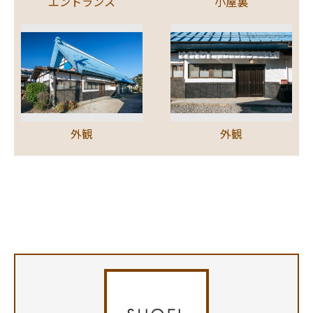
エントランス
小屋裏
外観
外観