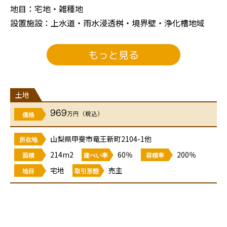
地目：宅地・雑種地
設置施設：上水道・雨水浸透桝・境界壁・浄化槽地域
接道：分譲地内5ｍ幅員公道 ・北側約7ｍ公道・東側約
5.1ｍ公道
もっと見る
引渡し状況/引渡時期：造成工事完了後（令和8年7月初旬
完成予定）/検査済証交付後引渡し
用途地域：市街化調整区域/無指定
土地
取引形態/販売形態：売主/土地売買契約
969
万円（税込）
価格
学校：竜王北小学校948ｍ・竜王北中学校994ｍ
交通：（市民バス）ｸﾘｰﾝｴﾈﾙｷﾞｰｾﾝﾀｰバス停430ｍ（中央
山梨県甲斐市竜王新町2104-1他
所在地
線）竜王駅1951ｍ
214m2
60％
200％
面積
建ぺい率
容積率
備考：確定測量後実測清算あり
宅地
売主
地目
取引形態