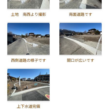
＝実質月々72,016円✨
土地 南西より撮影
南面道路です
お気軽にお問い合わせください😊
「おうち相談所」南アルプス市 Fumotto店 Open！
移住に関する相談も随時受付
南アルプス市十日市場1571-1 E-1-1 Fumotto内
西側道路の様子です
間口が広いです
上下水道完備