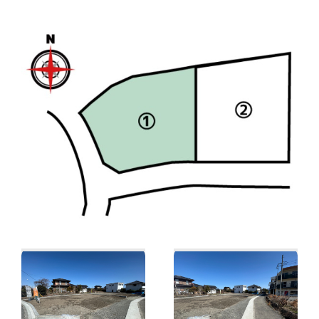
2区画分譲地
造成工事完了済
区画1/800万円
●アクセス
JR身延線「市川大門」/徒歩70分
●周辺環境
「JA南アルプス市Aコープ甲西店」/徒歩18分
「セブンイレブン南アルプス川上店」/徒歩21分
「南アルプス市立甲西中学校」/徒歩6分
「南アルプス市泰明小学校」/徒歩4分
！新規分譲地で心機一転！
ご参考例：
2階建て4LDK＝2,930万円(税込)/月々78,016円
太陽光システム6㎾付き…電気代/－6,000円