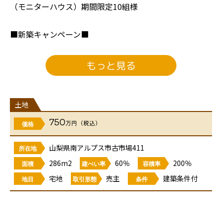
（モニターハウス）期間限定10組様
■新築キャンペーン■
【電気代金削減の太陽光、大切なご家族をお守りする防
犯ライト、センサーライトプレゼント！ご好評につき8
もっと見る
月31日まで】
「南アルプス市古市場 285.76㎡」
販売価格：800万円
土地
750
万円（税込）
価格
●建築条件付きとなります🏠
山梨県南アルプス市古市場411
所在地
●上下水道引込済
286m2
60％
200％
面積
建ぺい率
容積率
宅地
売主
建築条件付
地目
取引形態
条件
接道：東6.0ｍ/北4.3ｍ
現況：更地