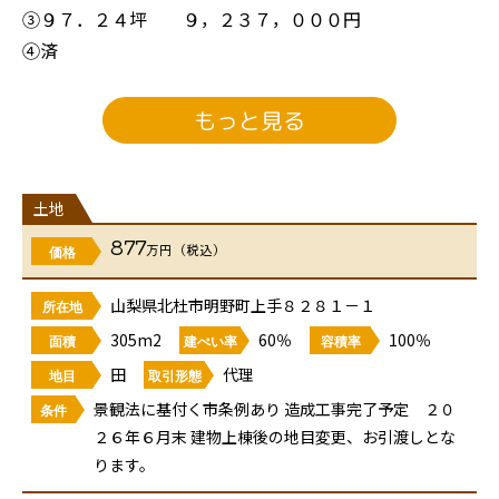
③９７．２４坪 ９，２３７，０００円
④済
⑤９４．５８坪 ８，９８５，０００円
もっと見る
■学区
・明野小学校 徒歩５分
・明野中学校 徒歩２分
土地
877
万円（税込）
価格
移住にも！定住にも！明野小学校徒歩約５分♪建築条件
なし★
山梨県北杜市明野町上手８２８１－１
所在地
305m2
60％
100％
面積
建ぺい率
容積率
お問合せは【（株）Ｆｕｔｕｒ ０５５－２２５－３５
田
代理
地目
取引形態
５７】へお気軽にご連絡ください♪
景観法に基付く市条例あり 造成工事完了予定 ２０
条件
２６年６月末 建物上棟後の地目変更、お引渡しとな
ります。