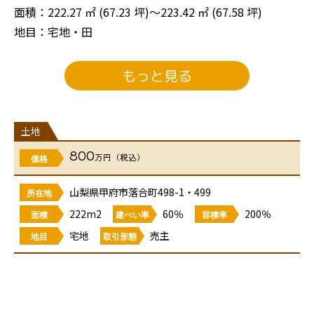
面積：222.27 ㎡ (67.23 坪)～223.42 ㎡ (67.58 坪)
地目：宅地・田
設置施設：上水道・雨水桝・境界壁・浄化槽地域
接道：北約7ｍ公道・東約6.3ｍ公道
もっと見る
引渡し状況/引渡時期：造成工事完了後（令和8年1月末完
成予定）/①検査済証交付後引渡 ②③④建物基礎工事完
了後引渡
土地
用途地域：市街化調整区域/無指定
800
万円（税込）
価格
取引形態/販売形態：売主/土地売買契約
学校：山城小学校1969ｍ・城南中学校2100ｍ
山梨県甲府市落合町498-1・499
所在地
交通：（山交）陸上競技場入口バス停485ｍ（身延線）
222m2
60％
200％
面積
建ぺい率
容積率
甲斐住吉駅2794ｍ
宅地
売主
地目
取引形態
備考：※平家建て建築不可 ※確定測量後実測清算あり