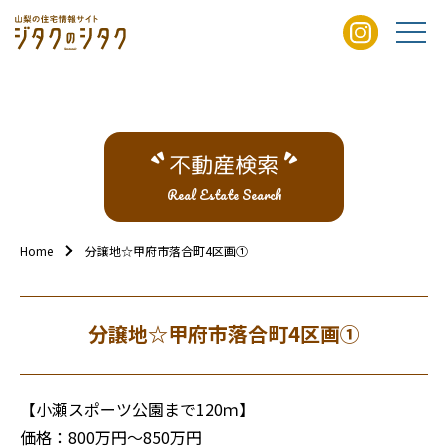
不動産検索
Real Estate Search
Home
分譲地☆甲府市落合町4区画①
分譲地☆甲府市落合町4区画①
【小瀬スポーツ公園まで120ｍ】
価格：800万円～850万円