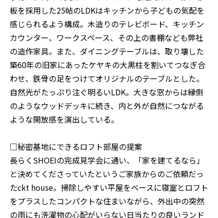
板を採用した25帖のLDKはキッチンから子どもの気配を
感じられるよう構成。木造りのテレビボード、キッチン
カウンター、ワークスペース、その上の書棚なども弊社
の造作家具。また、ダイニングテーブルは、取り壊した
築60年の旧家にあったケヤキの大黒柱を割いてつなぎ合
わせ、鉄骨の足をつけてオリジナルのテーブルとした。
自然光がたっぷり注ぐ明るいLDK。大きな窓からは縁側
のようなウッドデッキに続き、内と外が自然につながる
ような開放感を演出している。
□秘密基地にできるロフト部屋の提案
長らくSHOEIの完成見学会に通い、「家を建てるなら」
と決めてくださっていたというご家族からのご依頼だっ
たckt house。掃除しやすい平屋をベースに寝室とロフト
をプラスしたコンパクトな住まいながら、外出中の突然
の雨にも洗濯物の心配がいらない日当たりの良いランド