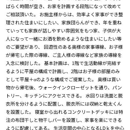
ばらく時間が空き、お家を計画する段階になって改めて
ご相談頂いた。 お施主様からは、効率よく家事ができ整
理された住まいにしたい、家族団らんができ、年を重ね
ていっても家族が話しやすい雰囲気をもつ家、子供が大
人になって一緒にお酒を飲めるような住まいにしたい等
のご要望があり、 回遊性のある奥様の家事導線、お子様
が帰宅した際の導線、ご主人様の導線など家族の導線を
入念に検討した。 基本計画は、1階で生活動線が完結す
るように平屋の構成で計画し、2階はお子様の部屋のみ
として平屋＋αのような構成でご提案した。 奥様は買い
物から帰宅後、ウォークインクローゼットを通り、パン
トリー、キッチンにアクセスできる。 水回りは洗面と脱
衣所を分けるように配置し、脱衣所には収納と乾太くん
を設置した。 寝室から出れるコンクリートデッキには特
注の布団干しと物干しバーを設置し、家事を楽にできる
ように配慮してある。 生活空間の中心となるLDｋを中心