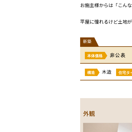
お施主様からは「こんな
平屋に憧れるけど土地が
新築
非公表
本体価格
木造
構造
住宅タ
外観