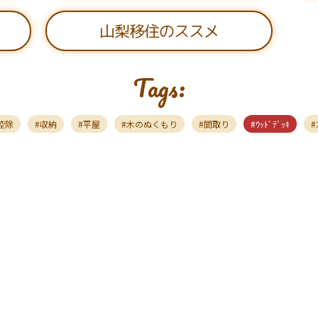
山梨移住のススメ
Tags:
ﾝ控除
収納
平屋
木のぬくもり
間取り
ｳｯﾄﾞﾃﾞｯｷ