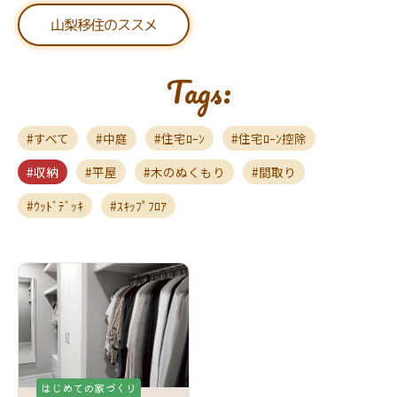
山梨移住のススメ
Tags:
すべて
中庭
住宅ﾛｰﾝ
住宅ﾛｰﾝ控除
収納
平屋
木のぬくもり
間取り
ｳｯﾄﾞﾃﾞｯｷ
ｽｷｯﾌﾟﾌﾛｱ
はじめての家づくり