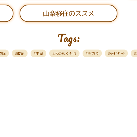
山梨移住のススメ
Tags:
ﾝ控除
収納
平屋
木のぬくもり
間取り
ｳｯﾄﾞﾃﾞｯｷ