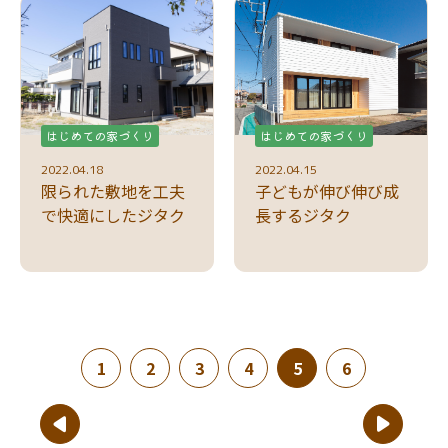
はじめての家づくり
はじめての家づくり
2022.04.18
2022.04.15
限られた敷地を工夫
子どもが伸び伸び成
で快適にしたジタク
長するジタク
(現在のページ)
1
2
3
4
5
6