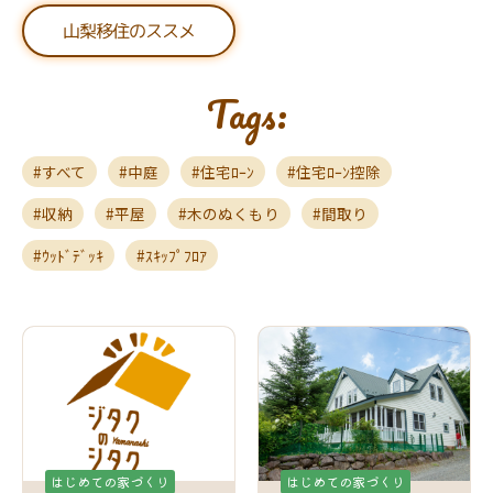
山梨移住のススメ
Tags:
すべて
中庭
住宅ﾛｰﾝ
住宅ﾛｰﾝ控除
収納
平屋
木のぬくもり
間取り
ｳｯﾄﾞﾃﾞｯｷ
ｽｷｯﾌﾟﾌﾛｱ
はじめての家づくり
はじめての家づくり