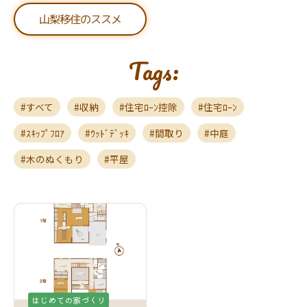
山梨移住のススメ
Tags:
すべて
収納
住宅ﾛｰﾝ控除
住宅ﾛｰﾝ
ｽｷｯﾌﾟﾌﾛｱ
ｳｯﾄﾞﾃﾞｯｷ
間取り
中庭
木のぬくもり
平屋
はじめての家づくり