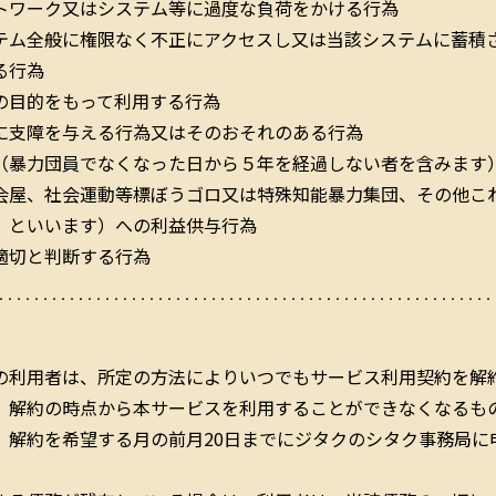
トワーク又はシステム等に過度な負荷をかける行為
テム全般に権限なく不正にアクセスし又は当該システムに蓄積
る行為
の目的をもって利用する行為
に支障を与える行為又はそのおそれのある行為
（暴力団員でなくなった日から５年を経過しない者を含みます
会屋、社会運動等標ぼうゴロ又は特殊知能暴力集団、その他こ
」といいます）への利益供与行為
適切と判断する行為
の利用者は、所定の方法によりいつでもサービス利用契約を解
、解約の時点から本サービスを利用することができなくなるも
、解約を希望する月の前月20日までにジタクのシタク事務局に
。