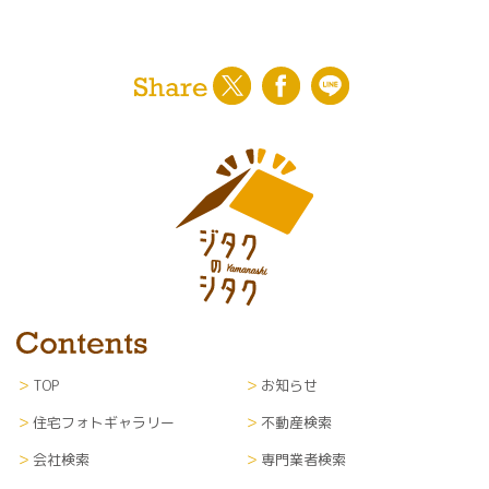
〇山梨日日新聞社からの紙面企画情報、イベント
案内等の通知
〇利用者のサービス向上を目的とした各種調査、
解析、分析、マーケティング、統計データの作成
〇当社が編集・発行運営する新聞紙面、ウェブサ
イト等各種媒体への掲載
※なお、上記サービスの提供は、退会により中止
することが出来ます。
■第三者提供
利用者のプライバシー保護のため、利用者の了解
を得ることなく第三者に開示することはありませ
ん。
TOP
お知らせ
■個人情報の管理
当サイトにて収集した個人情報（あらゆる媒体形
住宅フォトギャラリー
不動産検索
式全て）については、当社内に管理責任者を置
会社検索
専門業者検索
き、漏洩や流出、改ざん等のないよう適切に管理