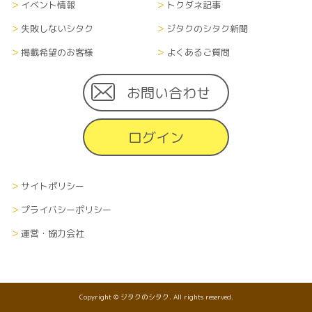
し、継続的に運営します。また、登録者がサイト掲
イベント情報
トクダネ記事
載住宅会社に対して個人情報を渡した場合、個人
失敗しないシタク
ジタクのシタク新聞
情報の取扱に関しては、各企業の方針に準じます。
掲載希望のお客様
よくあるご質問
■情報の削除、破棄及び変更について
当サイトにて収集した利用者の個人情報（あらゆ
お問い合わせ
る媒体形式すべて）は、本人の申し出により、本人
に関する情報のすべてまたは一部を削除、破棄また
ログイン
は変更できるものとします。その際、申し出者の本
人確認を、当社が指定する方法で行います。
■情報の送受信に関する費用について
サイトポリシー
利用者が当サイトを利用するために必要な通信費
プライバシーポリシー
や接続料などの費用の一切は、利用者の負担とし
運営・協力会社
ます。また、当社から利用者へメールなどで情報を
通知する場合、その受信にかかる費用も受信者の
負担とします。
Copyright © ジタクのシタク. All rights reserved.
■準拠法