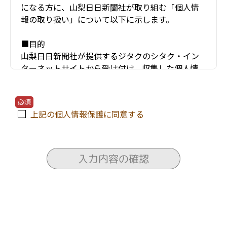
になる方に、山梨日日新聞社が取り組む「個人情
報の取り扱い」について以下に示します。
■目的
山梨日日新聞社が提供するジタクのシタク・イン
ターネットサイトから受け付け、収集した個人情
報（お名前・住所・電話番号・年齢・メールアド
レスなど）は、以下のような項目などにのみ利用
必須
し、他の目的には使用しません。
上記の個人情報保護に同意する
〇ユーザーが利用する当サービスの運営およびそ
れに伴うユーザーとのやりとり・情報提供
〇当サービスの安全な運営に必要な不正対策
入力内容の確認
〇当サービスの改善・新規開発
〇当サービスの資料の送付
〇当サービスにかかわる住宅会社や関連会社のセ
ミナー情報の電子メールによる提供
〇ユーザーに対する各種サービスの提案・情報提
供・広告配信