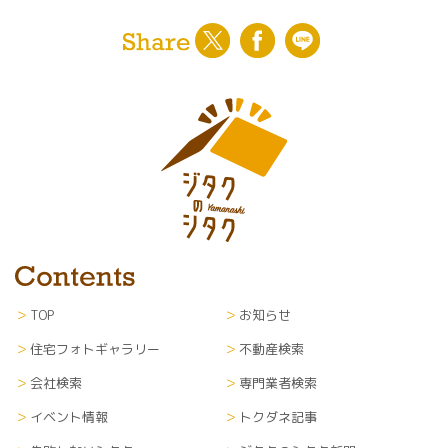
案内等の通知
〇利用者のサービス向上を目的とした各種調査、
解析、分析、マーケティング、統計データの作成
〇当社が編集・発行運営する新聞紙面、ウェブサ
イト等各種媒体への掲載
※なお、上記サービスの提供は、退会により中止
することが出来ます。
■第三者提供
利用者のプライバシー保護のため、利用者の了解
を得ることなく第三者に開示することはありませ
ん。
TOP
お知らせ
■個人情報の管理
当サイトにて収集した個人情報（あらゆる媒体形
住宅フォトギャラリー
不動産検索
式全て）については、当社内に管理責任者を置
会社検索
専門業者検索
き、漏洩や流出、改ざん等のないよう適切に管理
し、継続的に運営します。また、登録者がサイト掲
イベント情報
トクダネ記事
載住宅会社に対して個人情報を渡した場合、個人