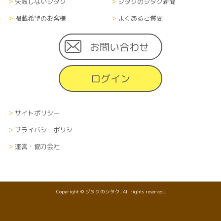
失敗しないシタク
ジタクのシタク新聞
情報の取扱に関しては、各企業の方針に準じます。
掲載希望のお客様
よくあるご質問
■情報の削除、破棄及び変更について
当サイトにて収集した利用者の個人情報（あらゆ
お問い合わせ
る媒体形式すべて）は、本人の申し出により、本人
に関する情報のすべてまたは一部を削除、破棄また
ログイン
は変更できるものとします。その際、申し出者の本
人確認を、当社が指定する方法で行います。
■情報の送受信に関する費用について
サイトポリシー
利用者が当サイトを利用するために必要な通信費
プライバシーポリシー
や接続料などの費用の一切は、利用者の負担とし
運営・協力会社
ます。また、当社から利用者へメールなどで情報を
通知する場合、その受信にかかる費用も受信者の
負担とします。
Copyright © ジタクのシタク. All rights reserved.
■準拠法
当サイトの利用に関しては日本国の憲法及び法律