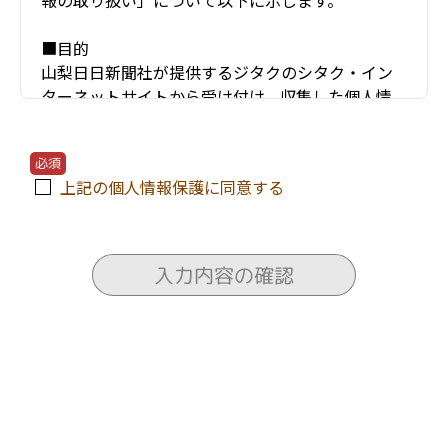
報の取り扱い」について以下に示します。
■目的
山梨日日新聞社が提供するジタクのシタク・イン
ターネットサイトから受け付け、収集した個人情
報（お名前・住所・電話番号・年齢・メールアド
レスなど）は、以下のような項目などにのみ利用
必須
し、他の目的には使用しません。
上記の個人情報保護に同意する
〇ユーザーが利用する当サービスの運営およびそ
れに伴うユーザーとのやりとり・情報提供
〇当サービスの安全な運営に必要な不正対策
入力内容の確認
〇当サービスの改善・新規開発
〇当サービスの資料の送付
〇当サービスにかかわる住宅会社や関連会社のセ
ミナー情報の電子メールによる提供
〇ユーザーに対する各種サービスの提案・情報提
供・広告配信
〇山梨日日新聞社からの紙面企画情報、イベント