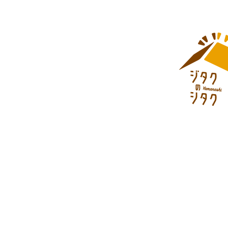
対して個人情報を渡
■情報の削除、破棄
当サイトにて収集し
する情報のすべてま
を、当社が指定する
■情報の送受信に関
利用者が当サイトを
また、当社から利用
す。
■準拠法
当サイトの利用に関
■改訂
当プライバシーポリ
■問い合わせ先