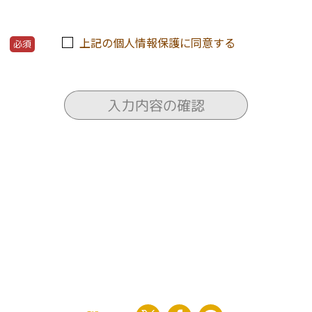
る当サービスの運営およびそれに伴うユーザーとのやりとり・
上記の個人情報保護に同意する
必須
な運営に必要な不正対策
・新規開発
の送付
わる住宅会社や関連会社のセミナー情報の電子メールによる提
入力内容の確認
各種サービスの提案・情報提供・広告配信
らの紙面企画情報、イベント案内等の通知
向上を目的とした各種調査、解析、分析、マーケティング、統
運営する新聞紙面、ウェブサイト等各種媒体への掲載
スの提供は、退会により中止することが出来ます。
ー保護のため、利用者の了解を得ることなく第三者に開示する
た個人情報（あらゆる媒体形式全て）については、当社内に管
ないよう適切に管理し、継続的に運営します。また、登録者が