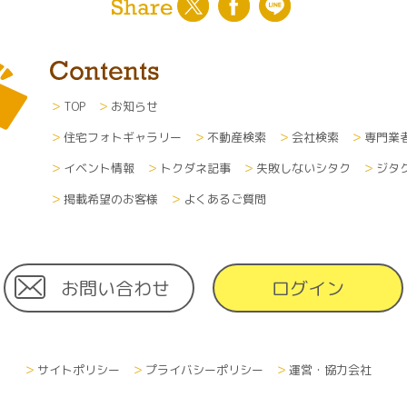
した場合、個人情報の取扱に関しては、各企業の方針に準じま
及び変更について
た利用者の個人情報（あらゆる媒体形式すべて）は、本人の申
たは一部を削除、破棄または変更できるものとします。その際
TOP
お知らせ
方法で行います。
住宅フォトギャラリー
不動産検索
会社検索
専門業
する費用について
イベント情報
トクダネ記事
失敗しないシタク
ジタ
利用するために必要な通信費や接続料などの費用の一切は、利
者へメールなどで情報を通知する場合、その受信にかかる費用
掲載希望のお客様
よくあるご質問
お問い合わせ
ログイン
しては日本国の憲法及び法律に準拠するものとします。
シーは、当サイトの利用者に予告なく、改訂されます。
サイトポリシー
プライバシーポリシー
運営・協力会社