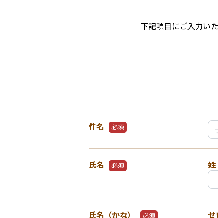
下記項目にご入力い
件名
必須
氏名
姓
必須
氏名（かな）
せ
必須