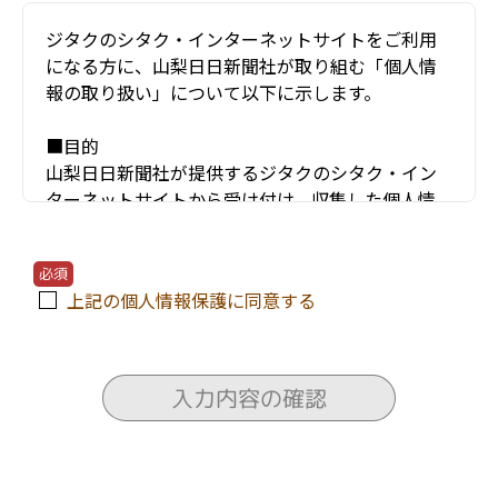
ジタクのシタク・インターネットサイトをご利用
になる方に、山梨日日新聞社が取り組む「個人情
報の取り扱い」について以下に示します。
■目的
山梨日日新聞社が提供するジタクのシタク・イン
ターネットサイトから受け付け、収集した個人情
報（お名前・住所・電話番号・年齢・メールアド
レスなど）は、以下のような項目などにのみ利用
必須
し、他の目的には使用しません。
上記の個人情報保護に同意する
〇ユーザーが利用する当サービスの運営およびそ
れに伴うユーザーとのやりとり・情報提供
〇当サービスの安全な運営に必要な不正対策
入力内容の確認
〇当サービスの改善・新規開発
〇当サービスの資料の送付
〇当サービスにかかわる住宅会社や関連会社のセ
ミナー情報の電子メールによる提供