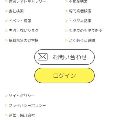
式全て）については、当社内に管理責任者を置
住宅フォトギャラリー
不動産検索
き、漏洩や流出、改ざん等のないよう適切に管理
会社検索
専門業者検索
し、継続的に運営します。また、登録者がサイト掲
載住宅会社に対して個人情報を渡した場合、個人
イベント情報
トクダネ記事
情報の取扱に関しては、各企業の方針に準じます。
失敗しないシタク
ジタクのシタク新聞
掲載希望のお客様
よくあるご質問
■情報の削除、破棄及び変更について
当サイトにて収集した利用者の個人情報（あらゆ
る媒体形式すべて）は、本人の申し出により、本人
お問い合わせ
に関する情報のすべてまたは一部を削除、破棄また
は変更できるものとします。その際、申し出者の本
ログイン
人確認を、当社が指定する方法で行います。
■情報の送受信に関する費用について
サイトポリシー
利用者が当サイトを利用するために必要な通信費
や接続料などの費用の一切は、利用者の負担とし
プライバシーポリシー
ます。また、当社から利用者へメールなどで情報を
運営・協力会社
通知する場合、その受信にかかる費用も受信者の
負担とします。