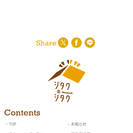
〇ユーザーに対する各種サービスの提案・情報提
供・広告配信
〇山梨日日新聞社からの紙面企画情報、イベント
案内等の通知
〇利用者のサービス向上を目的とした各種調査、
解析、分析、マーケティング、統計データの作成
〇当社が編集・発行運営する新聞紙面、ウェブサ
イト等各種媒体への掲載
※なお、上記サービスの提供は、退会により中止
することが出来ます。
■第三者提供
利用者のプライバシー保護のため、利用者の了解
を得ることなく第三者に開示することはありませ
ん。
■個人情報の管理
TOP
お知らせ
当サイトにて収集した個人情報（あらゆる媒体形