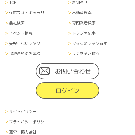
TOP
お知らせ
当サイトにて収集した個人情報（あらゆる媒体形
式全て）については、当社内に管理責任者を置
住宅フォトギャラリー
不動産検索
き、漏洩や流出、改ざん等のないよう適切に管理
会社検索
専門業者検索
し、継続的に運営します。また、登録者がサイト掲
載住宅会社に対して個人情報を渡した場合、個人
イベント情報
トクダネ記事
情報の取扱に関しては、各企業の方針に準じます。
失敗しないシタク
ジタクのシタク新聞
掲載希望のお客様
よくあるご質問
■情報の削除、破棄及び変更について
当サイトにて収集した利用者の個人情報（あらゆ
る媒体形式すべて）は、本人の申し出により、本人
お問い合わせ
に関する情報のすべてまたは一部を削除、破棄また
は変更できるものとします。その際、申し出者の本
ログイン
人確認を、当社が指定する方法で行います。
■情報の送受信に関する費用について
サイトポリシー
利用者が当サイトを利用するために必要な通信費
や接続料などの費用の一切は、利用者の負担とし
プライバシーポリシー
ます。また、当社から利用者へメールなどで情報を
運営・協力会社