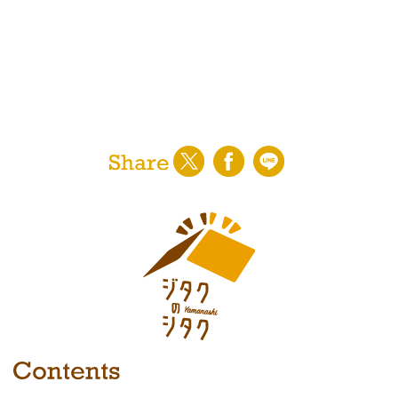
〇当サービスにかかわる住宅会社や関連会社のセ
ミナー情報の電子メールによる提供
〇ユーザーに対する各種サービスの提案・情報提
供・広告配信
〇山梨日日新聞社からの紙面企画情報、イベント
案内等の通知
〇利用者のサービス向上を目的とした各種調査、
解析、分析、マーケティング、統計データの作成
〇当社が編集・発行運営する新聞紙面、ウェブサ
イト等各種媒体への掲載
※なお、上記サービスの提供は、退会により中止
することが出来ます。
■第三者提供
利用者のプライバシー保護のため、利用者の了解
を得ることなく第三者に開示することはありませ
ん。
■個人情報の管理