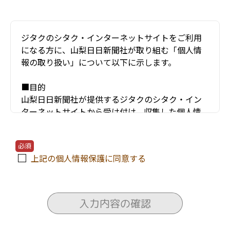
ジタクのシタク・インターネットサイトをご利用
になる方に、山梨日日新聞社が取り組む「個人情
報の取り扱い」について以下に示します。
■目的
山梨日日新聞社が提供するジタクのシタク・イン
ターネットサイトから受け付け、収集した個人情
報（お名前・住所・電話番号・年齢・メールアド
レスなど）は、以下のような項目などにのみ利用
必須
し、他の目的には使用しません。
上記の個人情報保護に同意する
〇ユーザーが利用する当サービスの運営およびそ
れに伴うユーザーとのやりとり・情報提供
〇当サービスの安全な運営に必要な不正対策
入力内容の確認
〇当サービスの改善・新規開発
〇当サービスの資料の送付