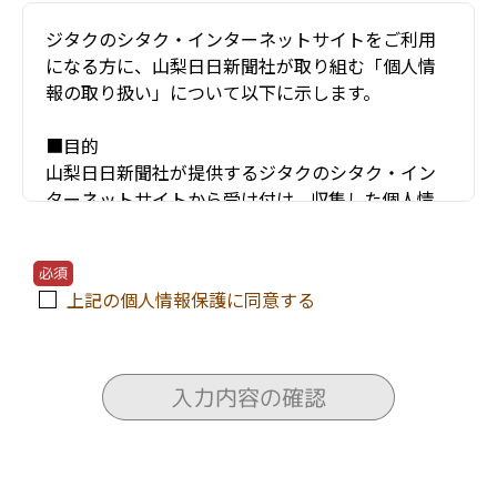
ジタクのシタク・インターネットサイトをご利用
になる方に、山梨日日新聞社が取り組む「個人情
報の取り扱い」について以下に示します。
■目的
山梨日日新聞社が提供するジタクのシタク・イン
ターネットサイトから受け付け、収集した個人情
報（お名前・住所・電話番号・年齢・メールアド
レスなど）は、以下のような項目などにのみ利用
必須
し、他の目的には使用しません。
上記の個人情報保護に同意する
〇ユーザーが利用する当サービスの運営およびそ
れに伴うユーザーとのやりとり・情報提供
〇当サービスの安全な運営に必要な不正対策
入力内容の確認
〇当サービスの改善・新規開発
〇当サービスの資料の送付
〇当サービスにかかわる住宅会社や関連会社のセ
ミナー情報の電子メールによる提供