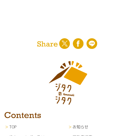
〇ユーザーに対する各種サービスの提案・情報提
供・広告配信
〇山梨日日新聞社からの紙面企画情報、イベント
案内等の通知
〇利用者のサービス向上を目的とした各種調査、
解析、分析、マーケティング、統計データの作成
〇当社が編集・発行運営する新聞紙面、ウェブサ
イト等各種媒体への掲載
※なお、上記サービスの提供は、退会により中止
することが出来ます。
■第三者提供
利用者のプライバシー保護のため、利用者の了解
を得ることなく第三者に開示することはありませ
ん。
■個人情報の管理
TOP
お知らせ
当サイトにて収集した個人情報（あらゆる媒体形