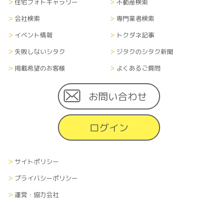
式全て）については、当社内に管理責任者を置
住宅フォトギャラリー
不動産検索
き、漏洩や流出、改ざん等のないよう適切に管理
会社検索
専門業者検索
し、継続的に運営します。また、登録者がサイト掲
載住宅会社に対して個人情報を渡した場合、個人
イベント情報
トクダネ記事
情報の取扱に関しては、各企業の方針に準じます。
失敗しないシタク
ジタクのシタク新聞
掲載希望のお客様
よくあるご質問
■情報の削除、破棄及び変更について
当サイトにて収集した利用者の個人情報（あらゆ
る媒体形式すべて）は、本人の申し出により、本人
お問い合わせ
に関する情報のすべてまたは一部を削除、破棄また
は変更できるものとします。その際、申し出者の本
ログイン
人確認を、当社が指定する方法で行います。
■情報の送受信に関する費用について
サイトポリシー
利用者が当サイトを利用するために必要な通信費
や接続料などの費用の一切は、利用者の負担とし
プライバシーポリシー
ます。また、当社から利用者へメールなどで情報を
運営・協力会社
通知する場合、その受信にかかる費用も受信者の
負担とします。